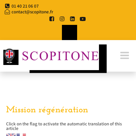
Aller
01 40 21 06 07
au
contact@scopitone.fr
contenu
Mission régénération
Click on the flag to activate the automatic translation of this
article