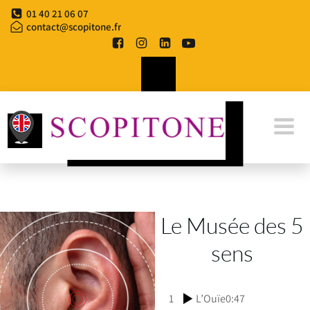
Aller
01 40 21 06 07
au
contact@scopitone.fr
contenu
Le Musée des 5
sens
1
L’Ouïe
0:47