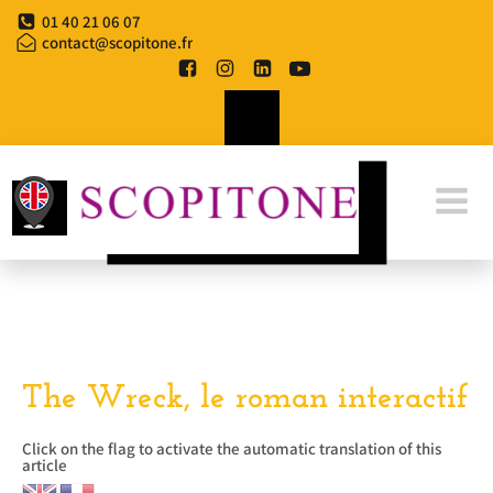
Aller
01 40 21 06 07
au
contact@scopitone.fr
contenu
The Wreck, le roman interactif
Click on the flag to activate the automatic translation of this
article