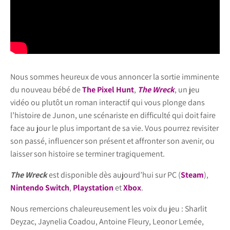
Nous sommes heureux de vous annoncer la sortie imminente
du nouveau bébé de
The Pixel Hunt
,
The Wreck
, un jeu
vidéo ou plutôt un roman interactif qui vous plonge dans
l’histoire de Junon, une scénariste en difficulté qui doit faire
face au jour le plus important de sa vie. Vous pourrez revisiter
son passé, influencer son présent et affronter son avenir, ou
laisser son histoire se terminer tragiquement.
The Wreck
est disponible dès aujourd’hui sur PC (
Steam
),
Nintendo Switch
,
Playstation
et
Xbox
.
Nous remercions chaleureusement les voix du jeu : Sharlit
Deyzac, Jaynelia Coadou, Antoine Fleury, Leonor Lemée,