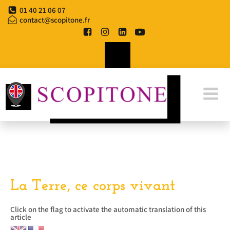
Aller
01 40 21 06 07
au
contact@scopitone.fr
contenu
La Terre, ce corps vivant
Click on the flag to activate the automatic translation of this
article