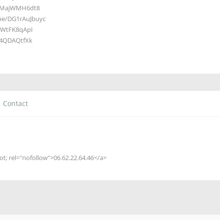
/bMajWMH6dt8
.be/DG1rAuJbuyc
-bWtFK8qApI
K4QDAQtfXk
Contact
uot
; rel="nofollow">06.62.22.64.46</a>