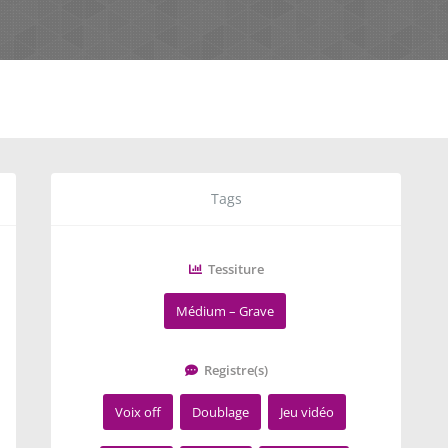
Tags
Tessiture
Médium – Grave
Registre(s)
Voix off
Doublage
Jeu vidéo