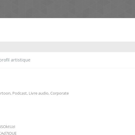
rofil artistique
rtoon
,
Podcast
,
Livre audio
,
Corporate
5SOktUzI
oCAd7JOUE