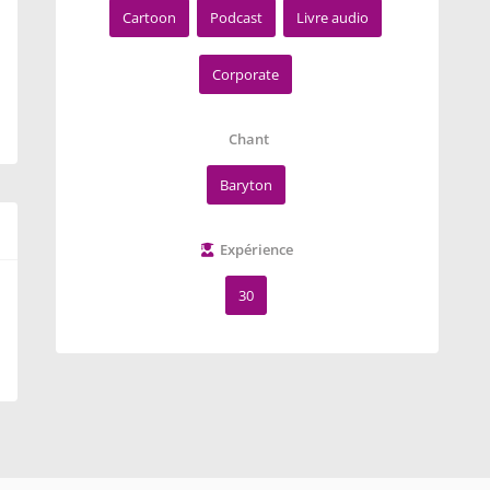
Cartoon
Podcast
Livre audio
Corporate
Chant
Baryton
Expérience
30