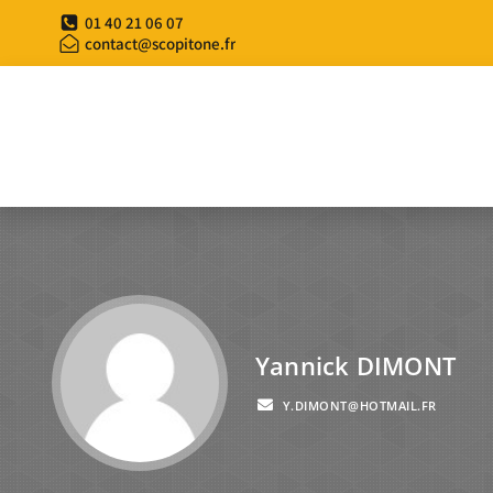
01 40 21 06 07
contact@scopitone.fr
Yannick DIMONT
Y.DIMONT@HOTMAIL.FR