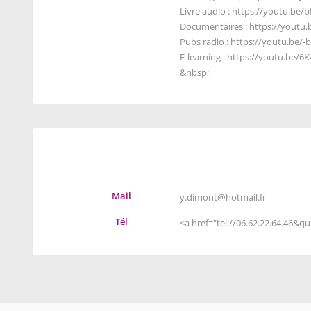
Livre audio :
https://youtu.be
Documentaires :
https://youtu
Pubs radio :
https://youtu.be/
E-learning :
https://youtu.be/6
&nbsp;
Mail
y.dimont@hotmail.fr
Tél
<a href="
tel://06.62.22.64.46&q