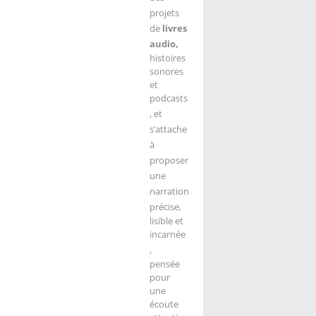
projets
de
livres
audio,
histoires
sonores
et
podcasts
, et
s’attache
à
proposer
une
narration
précise,
lisible et
incarnée
,
pensée
pour
une
écoute