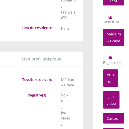
(FR)
,
Français
(FR)
Tessiture
Lieu de résidence
Paris
Médium
– Grave
Mon profil artistique
Registre(s)
Voix
Tessiture de voix
Médium
off
– Grave
Registre(s)
Voix
Jeu
off
vidéo
,
Jeu
vidéo
Cartoon
,