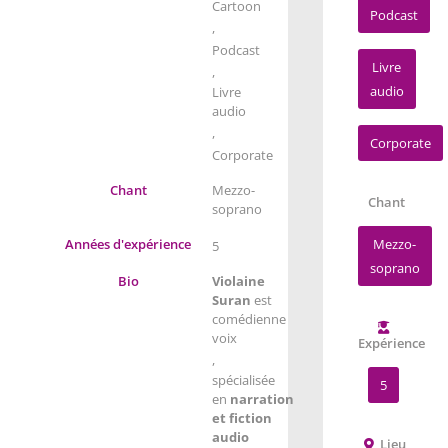
Cartoon
Podcast
,
Podcast
Livre
,
audio
Livre
audio
,
Corporate
Corporate
Chant
Mezzo-
Chant
soprano
Années d'expérience
Mezzo-
5
soprano
Bio
Violaine
Suran
est
comédienne
voix
Expérience
,
spécialisée
5
en
narration
et fiction
audio
Lieu