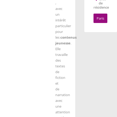
,
de
résidence
avec
un
Paris
intérêt
particulier
pour
les
contenus
jeunesse
.
Elle
travaille
des
textes
de
fiction
et
de
narration
avec
une
attention