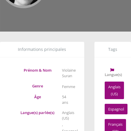
Informations principales
Tags
Prénom & Nom
Violaine
Langue(s)
Suran
Genre
Femme
Anglais
(US)
Âge
54
ans
Espagnol
Langue(s) parlée(s)
Anglais
(US)
Français
,
Espagnol