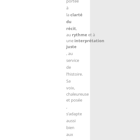
portée
à
la
clarté
du
récit
,
au
rythme
et à
une
interprétation
juste
, au
service
de
l’histoire.
Sa
voix,
chaleureuse
et posée
,
s’adapte
aussi
bien
aux