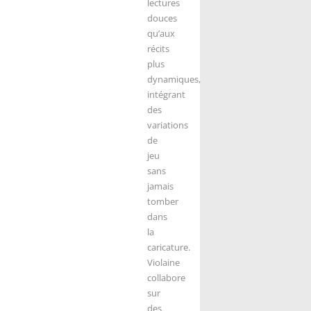
lectures
douces
qu’aux
récits
plus
dynamiques,
intégrant
des
variations
de
jeu
sans
jamais
tomber
dans
la
caricature.
Violaine
collabore
sur
des