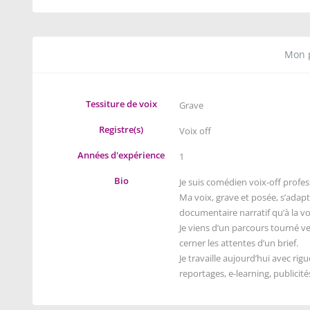
Mon p
Tessiture de voix
Grave
Registre(s)
Voix off
Années d'expérience
1
Bio
Je suis comédien voix-off profes
Ma voix,
grave et posée
, s’adap
documentaire narratif qu’à la vo
Je viens d’un parcours tourné ver
cerner les attentes d’un brief.
Je travaille aujourd’hui avec rigu
reportages
,
e-learning
,
publicit