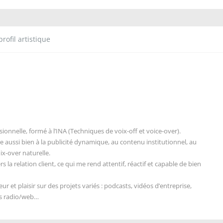
rofil artistique
sionnelle
, formé à l’INA (Techniques de voix-off et voice-over).
te aussi bien à la publicité dynamique,
au contenu institutionnel
, au
ix-over naturelle.
s la relation client,
ce qui me rend attentif
, réactif et capable de bien
eur et plaisir sur des projets variés : podcasts,
vidéos d’entreprise
,
és radio/web…