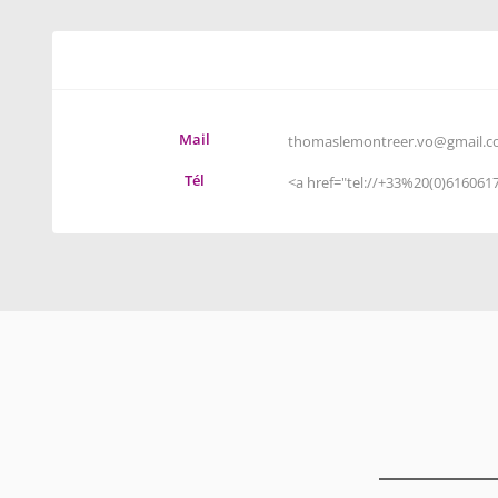
Mail
thomaslemontreer.vo@gmail.
Tél
<a href="
tel://+33%20(0)61606