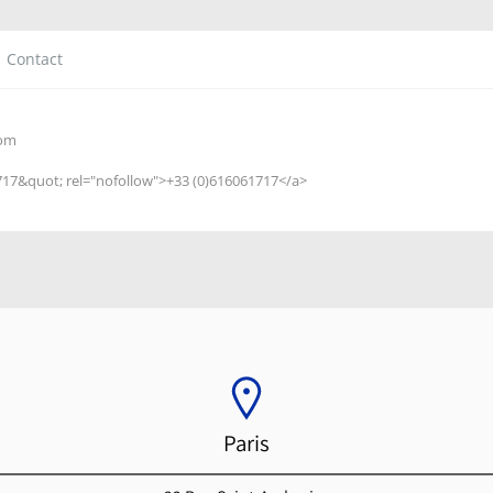
Contact
com
1717&quot
; rel="nofollow">+33 (0)616061717</a>
Paris