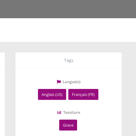
Tags
Langue(s)
Anglais (US)
Français (FR)
Tessiture
Grave