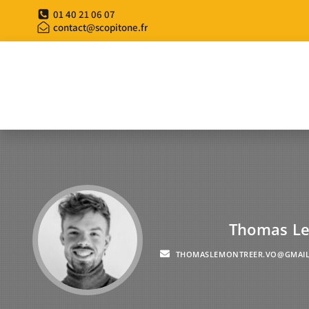
01 40 21 06 07
contact@scopitone.fr
Thomas Le
THOMASLEMONTREER.VO@GMAI