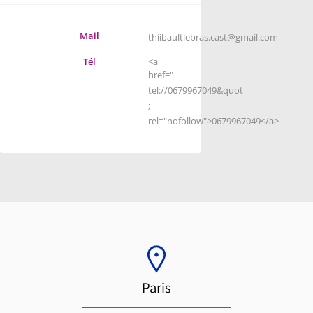
Mail
thiibaultlebras.cast@gmail.com
Tél
<a
href="
tel://0679967049&quot
;
rel="nofollow">0679967049</a>
Paris