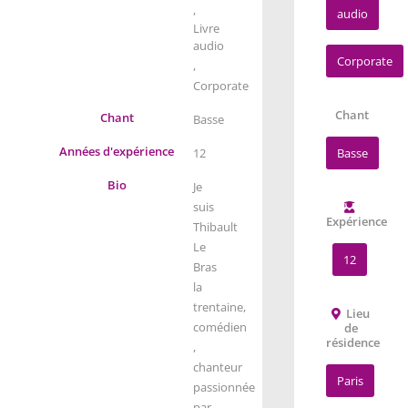
,
audio
Livre
audio
Corporate
,
Corporate
Chant
Chant
Basse
Années d'expérience
12
Basse
Bio
Je
suis
Expérience
Thibault
Le
12
Bras
la
trentaine,
Lieu
comédien
de
résidence
,
chanteur
Paris
passionnée
par