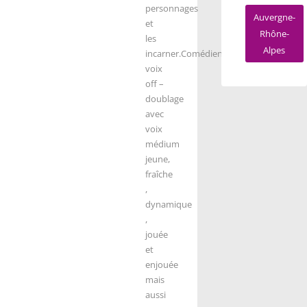
personnages
Auvergne-
et
Rhône-
les
Alpes
incarner.
Comédienne
voix
off –
doublage
avec
voix
médium
jeune,
fraîche
,
dynamique
,
jouée
et
enjouée
mais
aussi