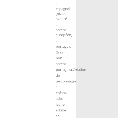
,
espagnol
(niveau
avancé
,
accent
européen)
,
portugais
(très
bon
accent
portugais).
Création
de
personnages
:
enfant,
ado
,
jeune
adulte
et