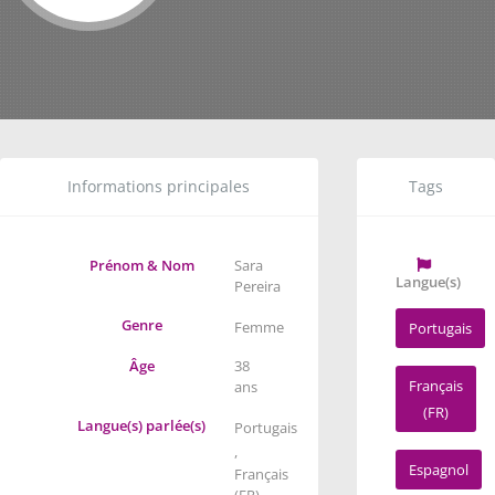
Informations principales
Tags
Prénom & Nom
Sara
Langue(s)
Pereira
Genre
Femme
Portugais
Âge
38
Français
ans
(FR)
Langue(s) parlée(s)
Portugais
,
Espagnol
Français
(FR)