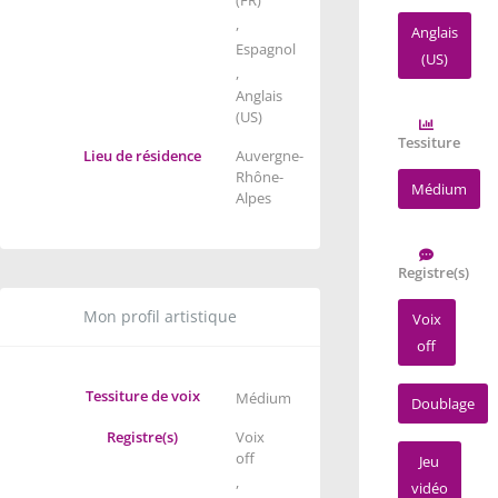
,
Anglais
Espagnol
(US)
,
Anglais
(US)
Tessiture
Lieu de résidence
Auvergne-
Rhône-
Médium
Alpes
Registre(s)
Mon profil artistique
Voix
off
Tessiture de voix
Médium
Doublage
Registre(s)
Voix
off
Jeu
,
vidéo