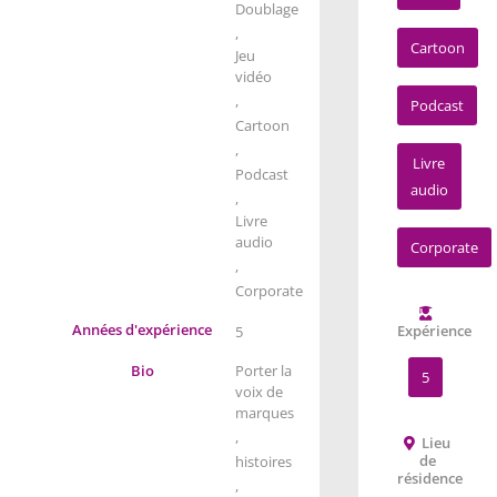
Doublage
,
Cartoon
Jeu
vidéo
,
Podcast
Cartoon
,
Livre
Podcast
audio
,
Livre
audio
Corporate
,
Corporate
Années d'expérience
Expérience
5
Bio
Porter la
5
voix de
marques
,
Lieu
de
histoires
résidence
,