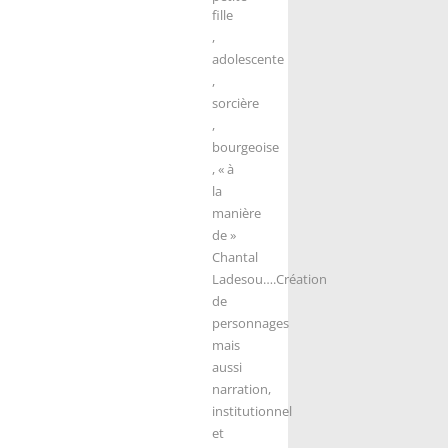
fille
,
adolescente
,
sorcière
,
bourgeoise
, « à
la
manière
de »
Chantal
Ladesou….
Création
de
personnages
mais
aussi
narration,
institutionnel
et