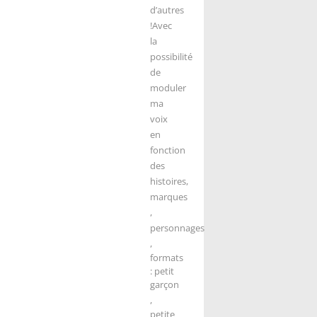
d’autres
!
Avec
la
possibilité
de
moduler
ma
voix
en
fonction
des
histoires,
marques
,
personnages
,
formats
: petit
garçon
,
petite