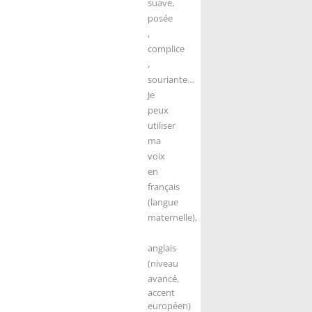
suave,
posée
,
complice
,
souriante…
Je
peux
utiliser
ma
voix
en
français
(langue
maternelle),
anglais
(niveau
avancé,
accent
européen)