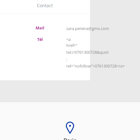
Contact
Mail
sara.pereira@gmx.com
Tél
<a
href="
tel://0761300728&quot
;
rel="nofollow">0761300728</a>