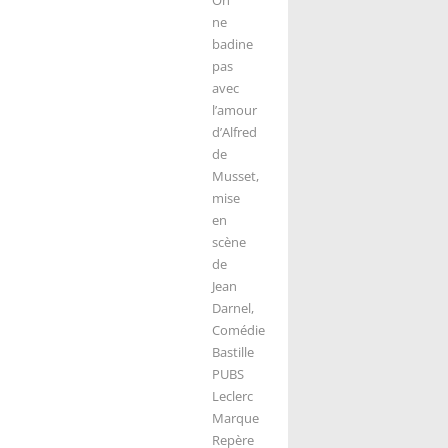
ne
badine
pas
avec
l’amour
d’Alfred
de
Musset,
mise
en
scène
de
Jean
Darnel,
Comédie
Bastille
PUBS
Leclerc
Marque
Repère