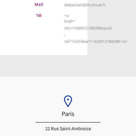
Mail
leebernard@hotmail.fr
Tél
<a
href="
tel://+330612188288&quot
;
rel="nofollow">+330612188288</a>
Paris
22 Rue Saint-Ambroise