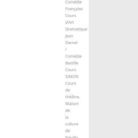
Comédie
Française
Cours
d’Art
Dramatique
Jean
Darnel
/
Comédie
Bastille
Cours
SIMON
Cours
de
théâtre,
Maison
de
la
culture
de
Neuilly