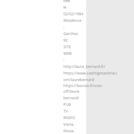
née
le
02/02/1984
Résidence
:
Garches
92
SITE
WEB
:
http://laure_bernard.fr/
https://www.castingmachine.c
om/laurebernard
https://lesvoix.fr/voix-
off/laure-
bernard/
PUB
TV
RADIO
Vania,
Nivea