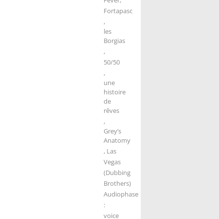
Fortapasc
,
les
Borgias
,
50/50
,
une
histoire
de
rêves
,
Grey’s
Anatomy
, Las
Vegas
(Dubbing
Brothers)
Audiophase
:
voice