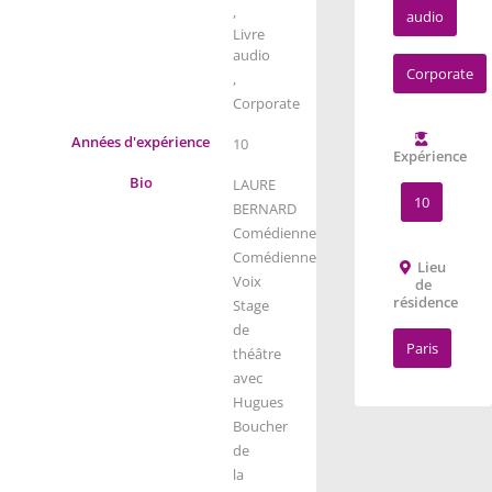
,
audio
Livre
audio
Corporate
,
Corporate
Années d'expérience
10
Expérience
Bio
LAURE
10
BERNARD
Comédienne
Comédienne
Lieu
Voix
de
résidence
Stage
de
Paris
théâtre
avec
Hugues
Boucher
de
la