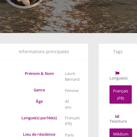
Informations principales
Tags
Prénom & Nom
Laure
Langue(s)
Bernard
Genre
Femme
Français
(FR)
Âge
42
ans
Langue(s) parlée(s)
Français
Tessiture
(FR)
Médium
Lieu de résidence
Paris