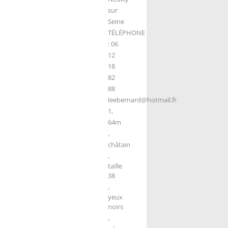
sur
Seine
TÉLÉPHONE
: 06
12
18
82
88
leebernard@hotmail.fr
1,
64m
,
châtain
,
taille
38
,
yeux
noirs
,