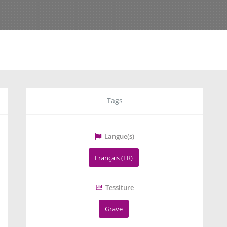
Tags
Langue(s)
Français (FR)
Tessiture
Grave