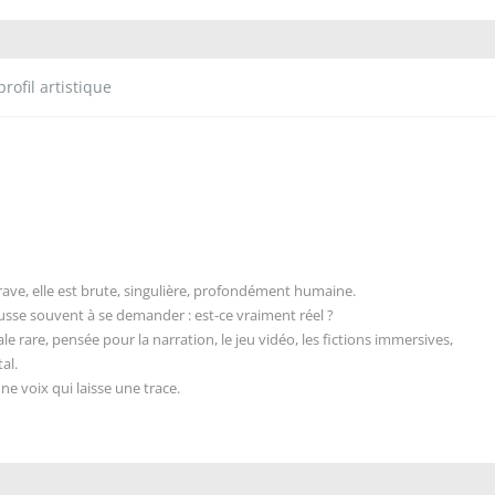
rofil artistique
rave,
elle est brute
,
singulière
, profondément humaine.
sse souvent à se demander : est-ce vraiment réel ?
le rare,
pensée pour la narration
,
le jeu vidéo
,
les fictions immersives
,
al.
ne voix qui laisse une trace.