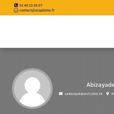
01 40 21 06 07
contact@scopitone.fr
Abizayade
LARAUQUE@OUTLOOK.FR
P