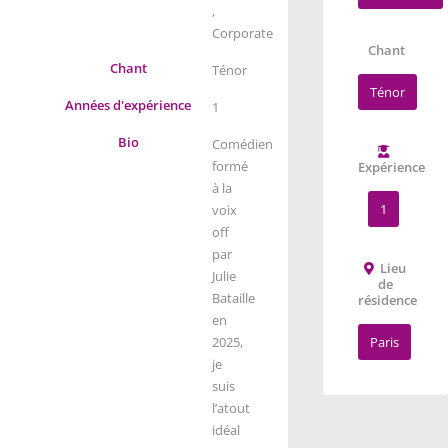
,
Corporate
Chant
Chant
Ténor
Ténor
Années d'expérience
1
Bio
Comédien
formé
Expérience
à la
1
voix
off
par
Lieu
Julie
de
Bataille
résidence
en
2025,
Paris
je
suis
l’atout
idéal