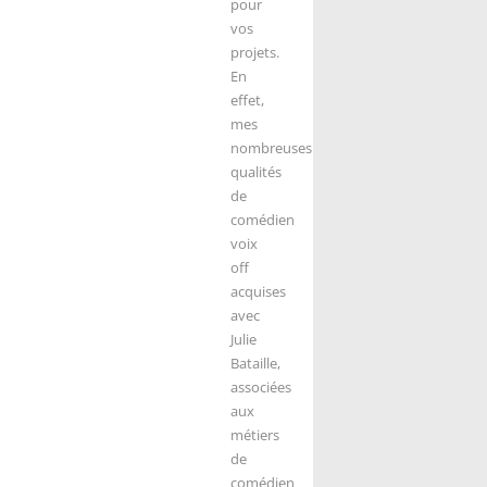
pour
vos
projets.
En
effet,
mes
nombreuses
qualités
de
comédien
voix
off
acquises
avec
Julie
Bataille,
associées
aux
métiers
de
comédien