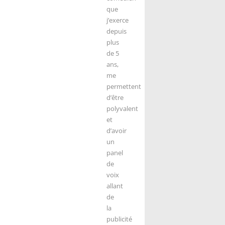
que
j’exerce
depuis
plus
de 5
ans,
me
permettent
d’être
polyvalent
et
d’avoir
un
panel
de
voix
allant
de
la
publicité