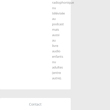
radiophonique
ou
télévisée
au
podcast
mais
aussi
au
livre
audio
enfants
ou
adultes
(entre
autre).
Contact