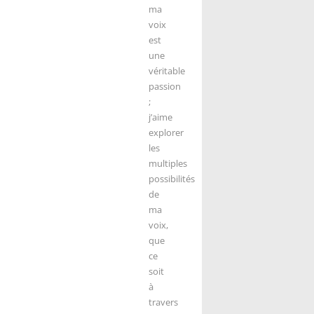
ma
voix
est
une
véritable
passion
;
j’aime
explorer
les
multiples
possibilités
de
ma
voix,
que
ce
soit
à
travers