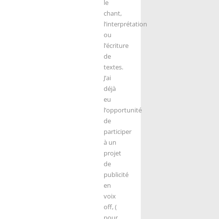
le
chant,
l’interprétation
ou
l’écriture
de
textes.
J’ai
déjà
eu
l’opportunité
de
participer
à un
projet
de
publicité
en
voix
off, (
pour