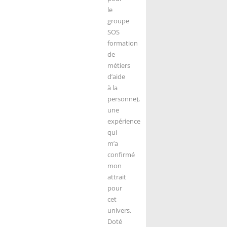
le
groupe
SOS
formation
de
métiers
d’aide
à la
personne),
une
expérience
qui
m’a
confirmé
mon
attrait
pour
cet
univers.
Doté