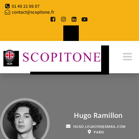
01 40 21 06 07
contact@scopitone.fr
Hugo Ramillon
HUGO.LEUACHE@GMAIL.COM
PARIS