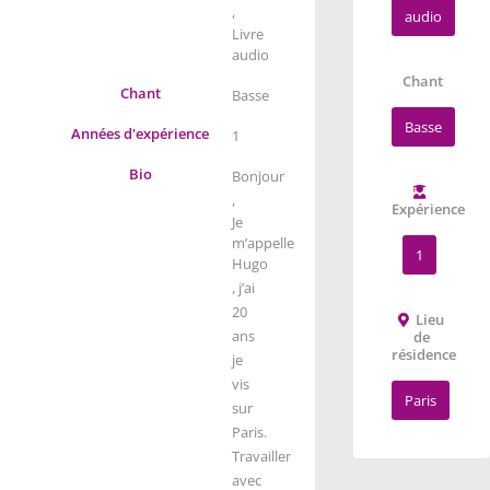
,
audio
Livre
audio
Chant
Chant
Basse
Basse
Années d'expérience
1
Bio
Bonjour
,
Expérience
Je
m’appelle
1
Hugo
, j’ai
20
Lieu
ans
de
résidence
je
vis
Paris
sur
Paris.
Travailler
avec