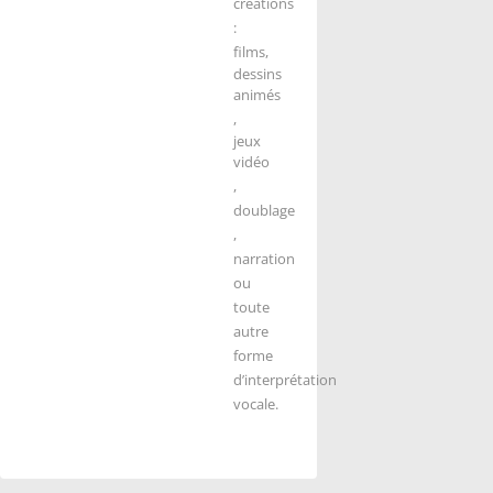
créations
:
films,
dessins
animés
,
jeux
vidéo
,
doublage
,
narration
ou
toute
autre
forme
d’interprétation
vocale.