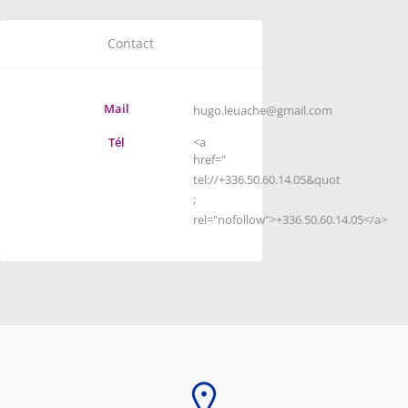
Contact
Mail
hugo.leuache@gmail.com
Tél
<a
href="
tel://+336.50.60.14.05&quot
;
rel="nofollow">+336.50.60.14.05</a>