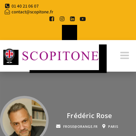
01 40 21 06 07
contact@scopitone.fr
Frédéric Rose
FROSE@ORANGE.FR
PARIS