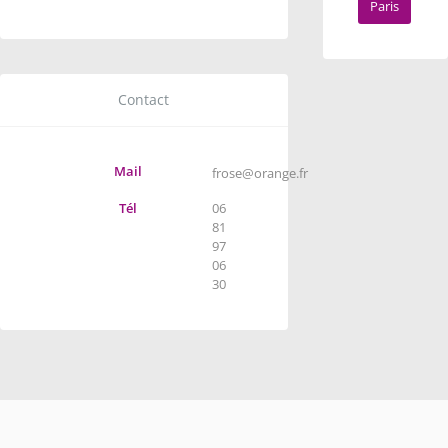
Paris
Contact
Mail
frose@orange.fr
Tél
06
81
97
06
30