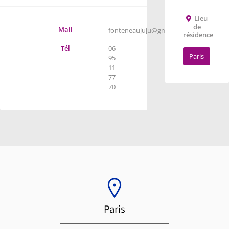
Lieu
de
Mail
fonteneaujuju@gmail.com
résidence
Tél
06
Paris
95
11
77
70
Paris