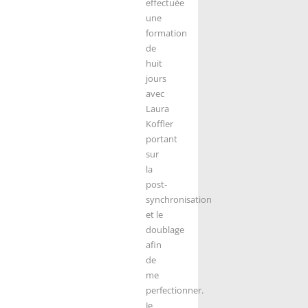
effectuée
une
formation
de
huit
jours
avec
Laura
Koffler
portant
sur
la
post-
synchronisation
et le
doublage
afin
de
me
perfectionner.
Je