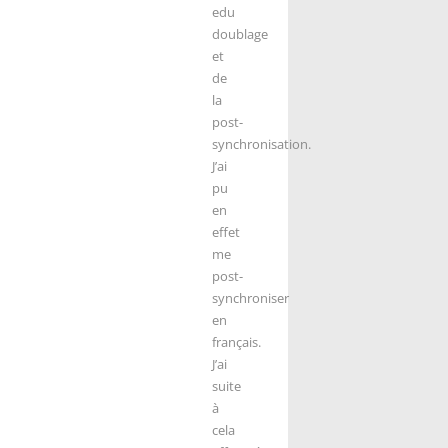
edu
doublage
et
de
la
post-
synchronisation.
J’ai
pu
en
effet
me
post-
synchroniser
en
français.
J’ai
suite
à
cela