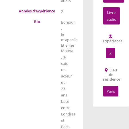
audio
Années d'expérience
2
Livre
audio
Bio
Bonjour
,
Je
m’appelle
Expérience
Etienne
Moana
2
, je
suis
un
Lieu
de
acteur
résidence
de
23
Paris
ans
basé
entre
Londres
et
Paris