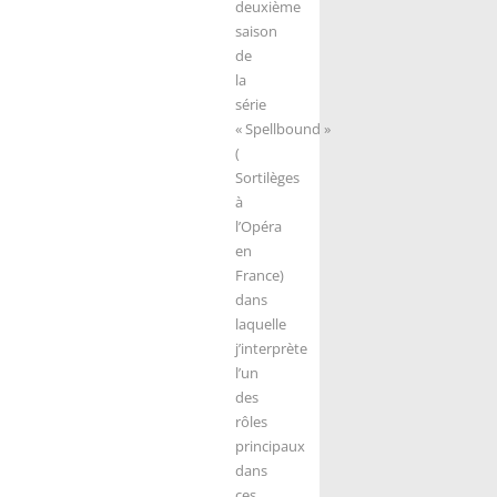
deuxième
saison
de
la
série
« Spellbound »
(
Sortilèges
à
l’Opéra
en
France)
dans
laquelle
j’interprète
l’un
des
rôles
principaux
dans
ces