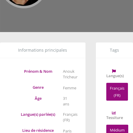
Informations principales
Tags
Prénom & Nom
Anouk
Langue(s)
Tricheur
Genre
Femme
Français
(FR)
Âge
31
ans
Langue(s) parlée(s)
Français
Tessiture
(FR)
Médium
Lieu de résidence
Paris