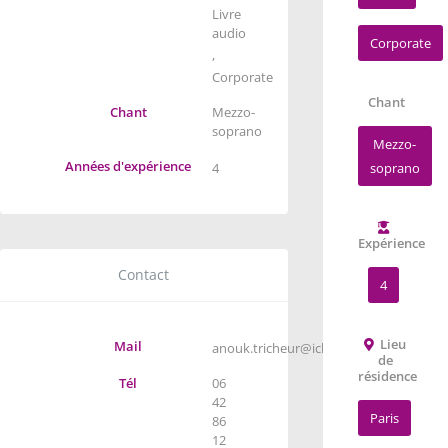
Livre
audio
Corporate
,
Corporate
Chant
Chant
Mezzo-
soprano
Mezzo-
Années d'expérience
4
soprano
Expérience
Contact
4
Lieu
Mail
anouk.tricheur@icloud.com
de
résidence
Tél
06
42
Paris
86
12