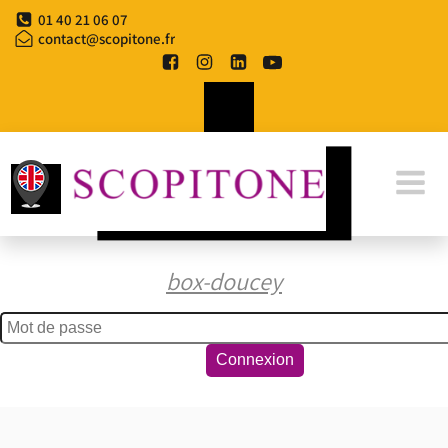
Aller
01 40 21 06 07
au
contact@scopitone.fr
contenu
box-doucey