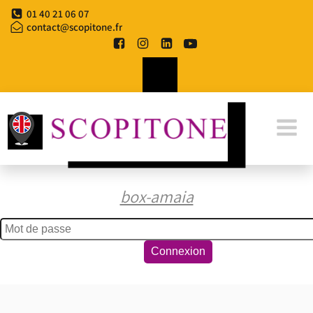
Aller
01 40 21 06 07
au
contact@scopitone.fr
contenu
box-amaia